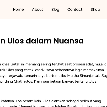
Home
About
Blog
Contact
Shop
an Ulos dalam Nuansa
 khas Batak ini memang sering terlihat saat prosesi adat, mulai d
corak Ulos yang cantik-cantik, saya sebenarnya ingin memakainya
aya terjawab, kemarin saya bertemu ibu Martha Simanjuntak. Sa
unching Chathaulos. Kami pun belajar banyak tentang Ulos.
 katanya ulos berarti kain. Ulos diartikan sebagai selimut yang
ara dingin. Menurut kepercayaan leluhur Batak, ada tiga sumber