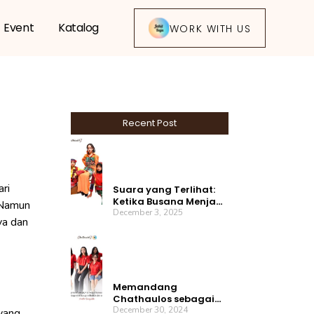
Event
Katalog
WORK WITH US
Recent Post
ari
Suara yang Terlihat:
Ketika Busana Menjadi
. Namun
Bahasa Keberanian
December 3, 2025
ya dan
Memandang
Chathaulos sebagai
Identitas Diri: Hadir
December 30, 2024
 yang