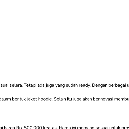
suai selera. Tetapi ada juga yang sudah ready. Dengan berbagai u
lam bentuk jaket hoodie. Selain itu juga akan berinovasi memb
lai harga Rp. 500.000 keatas. Harga ini memang sesuai untuk pr