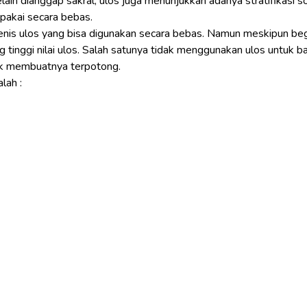
lain dianggap sakral, ulos juga menunjukkan adanya stratifikasi so
ipakai secara bebas.
jenis ulos yang bisa digunakan secara bebas. Namun meskipun beg
 tinggi nilai ulos. Salah satunya tidak menggunakan ulos untuk b
dak membuatnya terpotong.
lah :