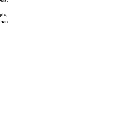
sial
itu,
ahan