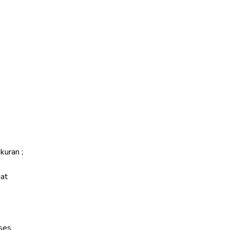
kuran ;
uat
oses