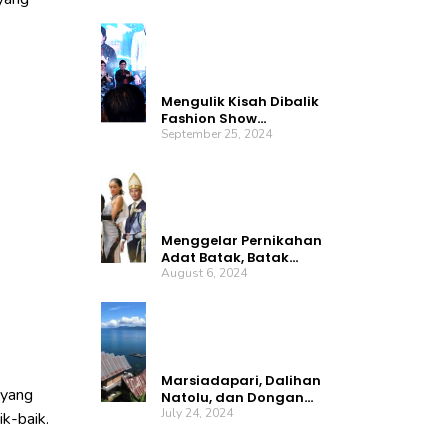
Untuk Mendukung
Perubahan Hidup Lebih
Baik Melalui Slow
Movement dan
Sustainable Fashion
Mengulik Kisah Dibalik
Fashion Show
Chathaulos
September 25, 2024
“Transformation”:
Cuma Kamu yang
Punya!
Menggelar Pernikahan
Adat Batak, Batak
Untuk Indonesia
August 6, 2024
Marsiadapari, Dalihan
 yang
Natolu, dan Dongan
Sahuta: Semangat
July 24, 2024
k-baik.
Kebersamaan