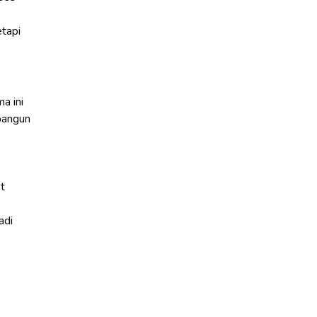
tapi
a ini
ibangun
t
adi