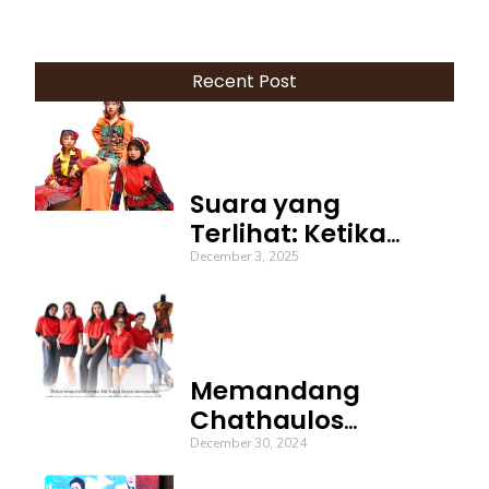
Recent Post
Suara yang
Terlihat: Ketika
Busana Menjadi
December 3, 2025
Bahasa Keberanian
Memandang
Chathaulos
sebagai Identitas
December 30, 2024
Diri: Hadir Untuk