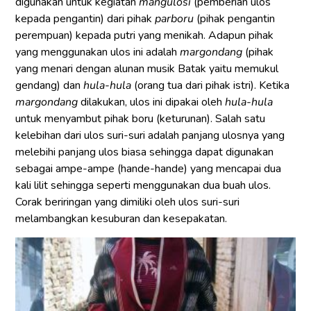
digunakan untuk kegiatan
mangulosi
(pemberian ulos
kepada pengantin) dari pihak
parboru
(pihak pengantin
perempuan) kepada putri yang menikah. Adapun pihak
yang menggunakan ulos ini adalah
margondang
(pihak
yang menari dengan alunan musik Batak yaitu memukul
gendang) dan
hula-hula
(orang tua dari pihak istri). Ketika
margondang
dilakukan, ulos ini dipakai oleh
hula-hula
untuk menyambut pihak boru (keturunan). Salah satu
kelebihan dari ulos suri-suri adalah panjang ulosnya yang
melebihi panjang ulos biasa sehingga dapat digunakan
sebagai ampe-ampe (hande-hande) yang mencapai dua
kali lilit sehingga seperti menggunakan dua buah ulos.
Corak beriringan yang dimiliki oleh ulos suri-suri
melambangkan kesuburan dan kesepakatan.