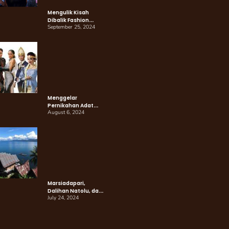
Mengulik Kisah
Dibalik Fashion
September 25, 2024
Show Chathaulos
“Transformation”:
Cuma Kamu yang
Punya!
Menggelar
Pernikahan Adat
August 6, 2024
Batak, Batak Untuk
Indonesia
Marsiadapari,
Dalihan Natolu, dan
July 24, 2024
Dongan Sahuta:
Semangat
Kebersamaan
Masyarakat Batak