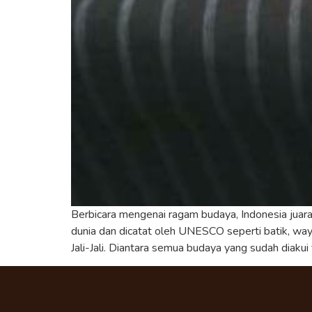
Berbicara mengenai ragam budaya, Indonesia juara
dunia dan dicatat oleh UNESCO seperti batik, waya
Jali-Jali. Diantara semua budaya yang sudah diakui