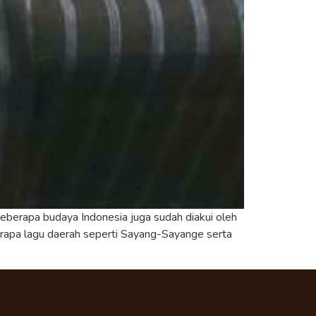
eberapa budaya Indonesia juga sudah diakui oleh
berapa lagu daerah seperti Sayang-Sayange serta