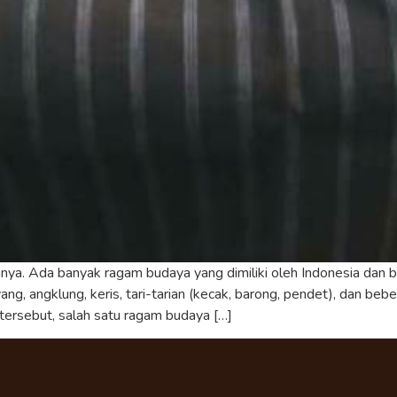
nya. Ada banyak ragam budaya yang dimiliki oleh Indonesia dan b
ng, angklung, keris, tari-tarian (kecak, barong, pendet), dan be
 tersebut, salah satu ragam budaya […]