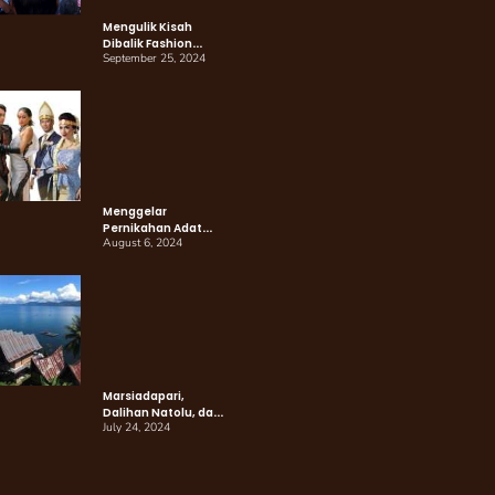
Mengulik Kisah
Dibalik Fashion
September 25, 2024
Show Chathaulos
“Transformation”:
Cuma Kamu yang
Punya!
Menggelar
Pernikahan Adat
August 6, 2024
Batak, Batak Untuk
Indonesia
Marsiadapari,
Dalihan Natolu, dan
July 24, 2024
Dongan Sahuta:
Semangat
Kebersamaan
Masyarakat Batak